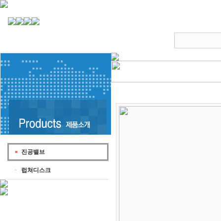
진공밸브
럽쳐디스크