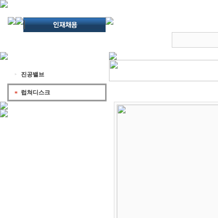
진공밸브
럽쳐디스크